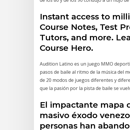
de los 80 y de los 90 condujo a un flujo de 
Instant access to mil
Course Notes, Test P
Tutors, and more. Lea
Course Hero.
Audition Latino es un juego MMO deporti
pasos de baile al ritmo de la música del 
de 20 modos de juegos diferentes y difere
que la pasión por la pista de baile se vue
El impactante mapa q
masivo éxodo venezol
personas han abandon