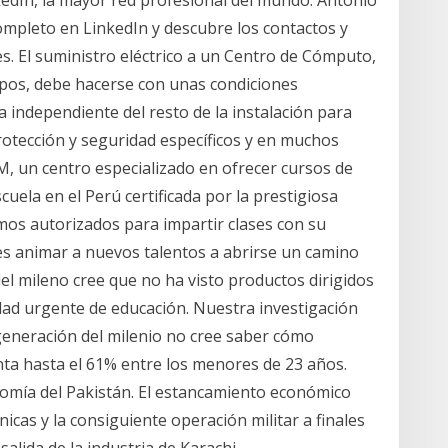
kedIn, la mayor red profesional del mundo. Antonio
 completo en LinkedIn y descubre los contactos y
. El suministro eléctrico a un Centro de Cómputo,
uipos, debe hacerse con unas condiciones
ea independiente del resto de la instalación para
rotección y seguridad específicos y en muchos
, un centro especializado en ofrecer cursos de
uela en el Perú certificada por la prestigiosa
os autorizados para impartir clases con su
s animar a nuevos talentos a abrirse un camino
el mileno cree que no ha visto productos dirigidos
dad urgente de educación. Nuestra investigación
 generación del milenio no cree saber cómo
nta hasta el 61% entre los menores de 23 años.
onomía del Pakistán. El estancamiento económico
tnicas y la consiguiente operación militar a finales