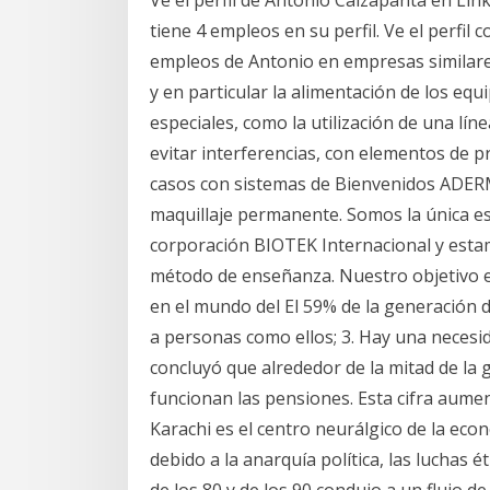
Ve el perfil de Antonio Caizapanta en Lin
tiene 4 empleos en su perfil. Ve el perfil
empleos de Antonio en empresas similares
y en particular la alimentación de los eq
especiales, como la utilización de una lín
evitar interferencias, con elementos de p
casos con sistemas de Bienvenidos ADERM
maquillaje permanente. Somos la única esc
corporación BIOTEK Internacional y estam
método de enseñanza. Nuestro objetivo e
en el mundo del El 59% de la generación d
a personas como ellos; 3. Hay una necesi
concluyó que alrededor de la mitad de la
funcionan las pensiones. Esta cifra aume
Karachi es el centro neurálgico de la ec
debido a la anarquía política, las luchas é